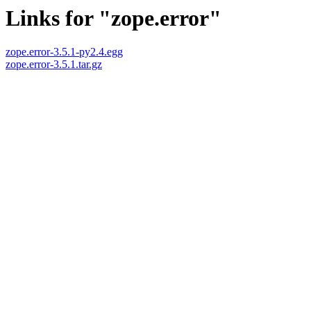
Links for "zope.error"
zope.error-3.5.1-py2.4.egg
zope.error-3.5.1.tar.gz