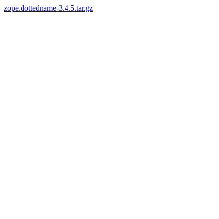
zope.dottedname-3.4.5.tar.gz