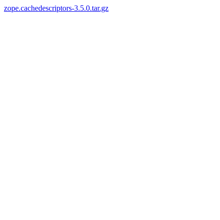
zope.cachedescriptors-3.5.0.tar.gz